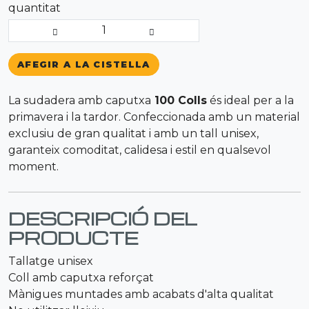
quantitat
1
AFEGIR A LA CISTELLA
La sudadera amb caputxa
100 Colls
és ideal per a la
primavera i la tardor. Confeccionada amb un material
exclusiu de gran qualitat i amb un tall unisex,
garanteix comoditat, calidesa i estil en qualsevol
moment.
DESCRIPCIÓ DEL
PRODUCTE
Tallatge unisex
Coll amb caputxa reforçat
Mànigues muntades amb acabats d'alta qualitat