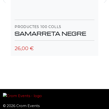
PRODUCTES 100 COLLS
PR
SAMARRETA NEGRE
S
⠀
26,00 €
26
© 2026
Crom Events