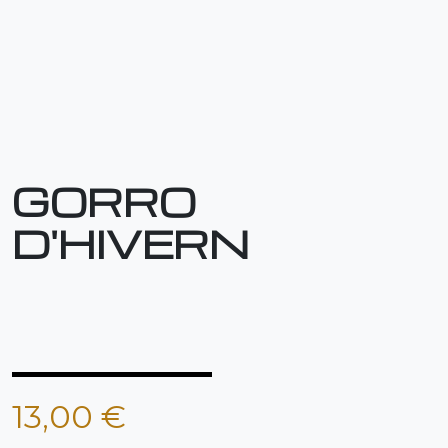
GORRO
D'HIVERN
⠀⠀⠀⠀⠀⠀⠀⠀⠀⠀⠀⠀⠀
⠀⠀⠀⠀⠀⠀⠀⠀⠀⠀⠀⠀⠀
13,00 €