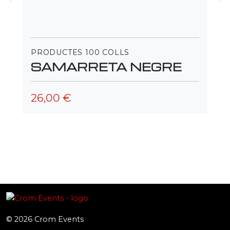
PRODUCTES 100 COLLS
PR
SAMARRETA NEGRE
S
⠀
26,00 €
26
© 2026
Crom Events