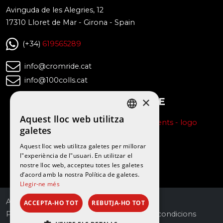
Avinguda de les Alegries, 12
17310
Lloret de Mar
-
Girona
-
Spain
(+34)
619565289
info@cromride.cat
info@100colls.cat
×
BOTIGA OFICIAL DE
Aquest lloc web utilitza
SPANISH
galetes
CATALAN
SEGUEIX-NOS
Aquest lloc web utilitza galetes per millorar
l"experiència de l"usuari. En utilitzar el
nostre lloc web, accepteu totes les galetes
d’acord amb la nostra Política de galetes.
Llegir-ne més
Avís legal
Política de cookies
ACCEPTA-HO TOT
REBUTJA-HO TOT
Política de Protecció de Dades
Termes i condicions