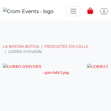
LA NOSTRA BOTIGA
PRODUCTES 100 COLLS
GORRO D'HIVERN ⠀⠀⠀⠀⠀⠀⠀⠀⠀⠀⠀⠀⠀
⠀⠀⠀⠀⠀⠀⠀⠀⠀⠀⠀⠀⠀